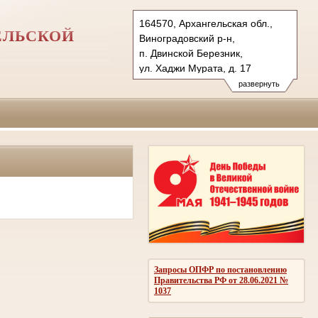
164570, Архангельская обл.,
ЕЛЬСКОЙ
Виноградовский р-н,
п. Двинской Березник,
ул. Хаджи Мурата, д. 17
Тел.: (81831) 2-21-41
развернуть
vinogsud.arh@sudrf.ru
Запросы ОПФР по постановлению
Правительства РФ от 28.06.2021 №
1037