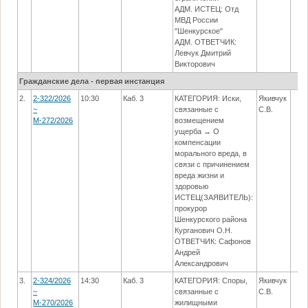
АДМ. ИСТЕЦ: Отд
МВД России
"Шенкурское"
АДМ. ОТВЕТЧИК:
Левчук Дмитрий
Викторович
Гражданские дела - первая инстанция
2.
2-322/2026
10:30
Каб. 3
КАТЕГОРИЯ: Иски,
Якивчук
~
связанные с
С.В.
М-272/2026
возмещением
ущерба → О
компенсации
морального вреда, в
связи с причинением
вреда жизни и
здоровью
ИСТЕЦ(ЗАЯВИТЕЛЬ):
прокурор
Шенкурского района
Курганович О.Н.
ОТВЕТЧИК: Сафонов
Андрей
Александрович
3.
2-324/2026
14:30
Каб. 3
КАТЕГОРИЯ: Споры,
Якивчук
~
связанные с
С.В.
М-270/2026
жилищными