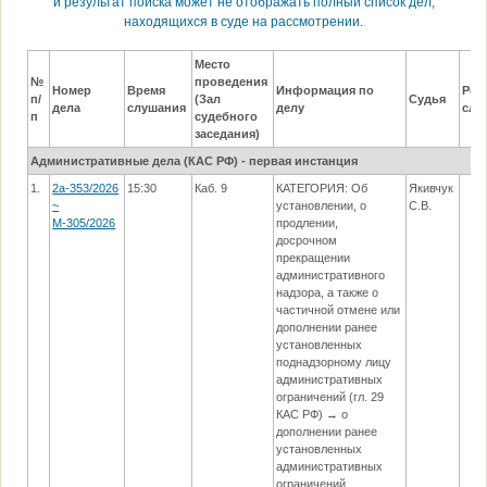
и результат поиска может не отображать полный список дел,
находящихся в суде на рассмотрении.
Место
№
проведения
Номер
Время
Информация по
Рез
п/
(Зал
Судья
дела
слушания
делу
слу
п
судебного
заседания)
Административные дела (КАC РФ) - первая инстанция
1.
2а-353/2026
15:30
Каб. 9
КАТЕГОРИЯ: Об
Якивчук
~
установлении, о
С.В.
М-305/2026
продлении,
досрочном
прекращении
административного
надзора, а также о
частичной отмене или
дополнении ранее
установленных
поднадзорному лицу
административных
ограничений (гл. 29
КАС РФ) → о
дополнении ранее
установленных
административных
ограничений